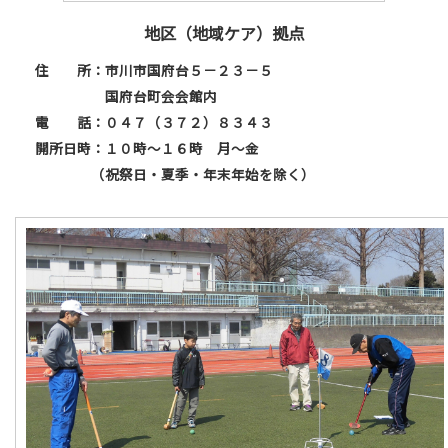
地区（地域ケア）拠点
住 所：市川市国府台５－２３－５
国府台町会会館内
電 話：０４７（３７２）８３４３
開所日時：１０時～１６時 月～金
（祝祭日・夏季・年末年始を除く）