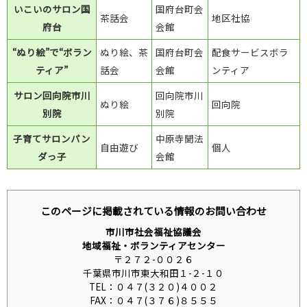
いこいのサロン国
国府台町会
茶話会
地区社協
府台
会館
“ぬり絵”で“ボラン
ぬり絵、茶
国府台町会
配食サービスボラ
ティア”
話会
会館
ンティア
サロン回向院市川
回向院市川
ぬり絵
回向院
別院
別院
子育てサロンパン
中原寺聞法
自由遊び
個人
ダっ子
会館
このページに掲載されている情報のお問い合わせ
市川市社会福祉協議会
地域福祉・ボランティアセンター
〒２７２-００２６
千葉県市川市東大和田１-２-１０
TEL：０４７(３２０)４００２
FAX：０４７(３７６)８５５５